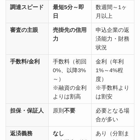
調達スピード
最短5分～即
数週間～1ヶ
日
月以上
審査の主眼
売掛先の信用
申込企業の返
力
済能力・財務
状況
手数料/金利
手数料（初回
金利（年利
0%、以降3%
1%～4%程
～）
度）
※融資の金利
※手数料より
よりは割高
は割安
担保・保証人
原則
不要
必要となる場
合が多い
返済義務
なし
あり（分割ま