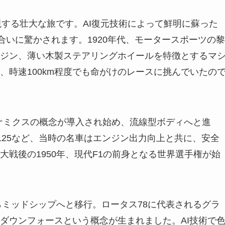
現する壮大な旅です。AI復元技術によって鮮明に蘇った
合いに驚かされます。1920年代、モータースポーツの黎
ジン、薄い木製ステアリングホイールを特徴とするマ
、時速100km程度でも命がけのレースに挑んでいたの
イナミクスの概念が導入され始め、流線型ボディへと進
125など、当時の名車はエンジン出力向上と共に、安全
戦後の1950年、現代F1の前身となる世界選手権が始
らミッドシップへと移行。ロータス78に代表されるグラ
ダウンフォースという概念が生まれました。AI技術で